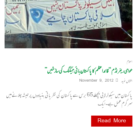
اسلام
عوامی ریفرنڈم “قائداعظم کا پاکستان ہائی جیکنگ کی سازشیں”
افشاں نوید
November 9, 2012
پاکستان میں سیکولر لابی پچھلے 65 برس سے پاکستان کی نظریاتی بنیادوں پر تیشہ چلانے میں
سرگرم عمل ہے۔ ایک
Read More