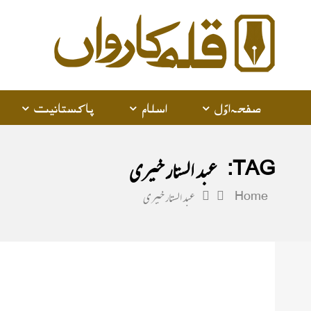
alam
arwan
صفحہ اوّل
اسلام
پاکستانیت
TAG:
عبد الستار خیری
Home
عبد الستار خیری