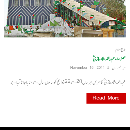
تاریخ اسلام
حضرت عبداللہ شاہ غازیؒ
میر افسر امان
November 18, 2011
عبداللہ شاہ غازی ؒ کا عرس ہر سال20 سے22 ذوا لحج کو سالوں سال سے منایا جا تا آرہا ہے
Read More