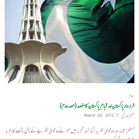
اسلام
قرار داد پاکستان اور قیام پاکستان کا مقصد (حصہ دوم)
سلیم اللہ شیخ
March 24, 2012
مسلم زعماء اور دوقومی نظریہ: گذشتہ تحریر میں ہم نے دو قومی نظریے کے پش پشت کارفرما