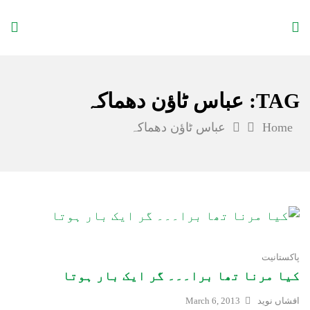
Qalam Karwan
TAG:
عباس ٹاؤن دھماکہ
Home
عباس ٹاؤن دھماکہ
پاکستانیت
کیا مرنا تھا برا۔۔۔ گر ایک بار ہوتا
افشاں نوید
March 6, 2013