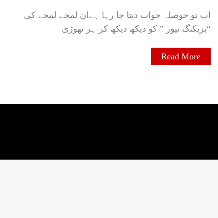
اب تو حوصلہ جواب دیتا جا رہا ہےان لمحے لمحے کی
“بریکنگ نیوز ” کو دیکھ دیکھ کر ہر تھوڑی
Read More
ZozoThemes