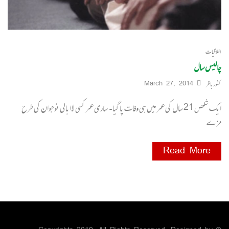
اخلاقیات
چالیس سال
کشور باقر
March 27, 2014
ایک شخص 21 سال کی عمر میں ہی وفات پا گیا۔ ساری عمر کسی لا ابالی نوجوان کی طرح
مزے
Read More