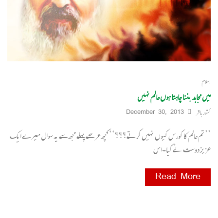
اسلام
میں مجاہد بننا چاہتا ہوں عالم نہیں
کشور باقر
December 30, 2013
’’تم عالم کا کورس کیوں نہیں کرتے؟؟؟‘‘ کچھ عرصے پہلے مجھ سے یہ سوال میرے ایک
عزیز دوست نے کیا۔اس
Read More