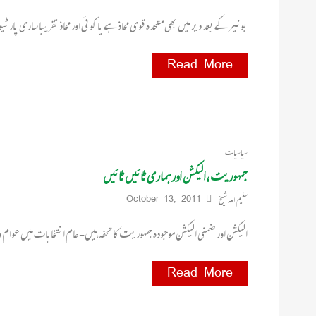
بونیر کے بعد دیر میں بھی متحدہ قوی محاذ ہے یا کوئی اور محاذ تقریبا ساری پا
Read More
سیاسیات
جمہوریت ،الیکشن اور ہماری ٹائیں ٹائیں
سلیم اللہ شیخ
October 13, 2011
الیکشن اور ضمنی الیکشن موجودہ جمہوریت کا تحفہ ہیں۔ عام انتخابات میں عو
Read More