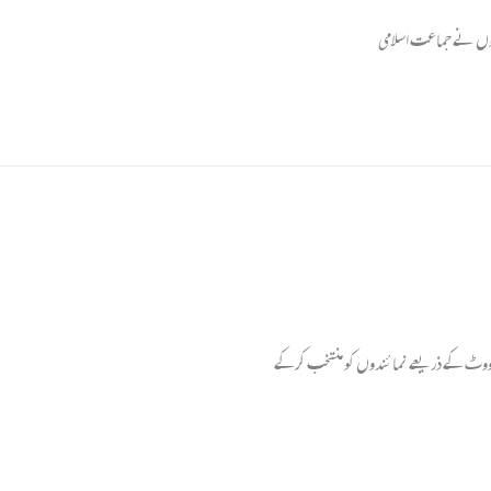
رٹیوں نے جماعت اسلامی
ام ووٹ کے ذریعے نمائندوں کو منتخب کرکے