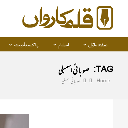
alam
arwan
صفحہ اوّل
اسلام
پاکستانیت
TAG:
صوبائی اسمبلی
Home
صوبائی اسمبلی