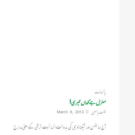
پاکستانیت
منزل ہے کہا ں تیری!
نگہت یاسمین
March 8, 2013
آ ج سا ئنس اور ٹیکنا لو جی کی بدو لت انسا نیت تر قی کے ا علیٰ مدا رج