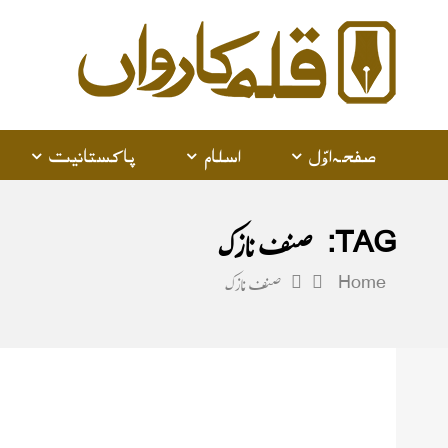
alam
arwan
صفحہ اوّل
اسلام
پاکستانیت
TAG:
صنف نازک
Home
صنف نازک