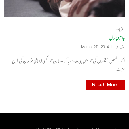
اخلاقیات
چالیس سال
کشور باقر
March 27, 2014
ایک شخص 21 سال کی عمر میں ہی وفات پا گیا۔ ساری عمر کسی لا ابالی نوجوان کی طرح
مزے
Read More