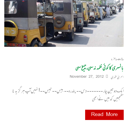
حالات حاضرہ
بانسری کا کوئی نغمہ نہ سہی، چیخ سہی
اسریٰ غوری
November 27, 2012
ایک دو تین چار ۔۔۔۔۔۔۔ دس۔۔ پندرہ۔۔ بیس۔۔ تیس۔۔! نہیں آپ ہر گز یہ نا
سمجھیں کہ میں نے ابھی
Read More