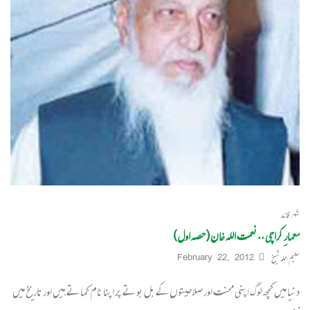
شہر قائد
معمارِ کراچی ..نعمت اللہ خان (حصہ اول)
سلیم اللہ شیخ
February 22, 2012
دنیا میں کچھ لوگ اپنی محنت اور صلاحیتوں کے بل بوتے پر اپنا نام کماتے ہیں اور تاریخ میں