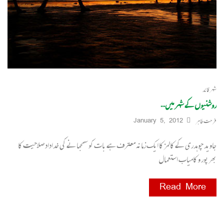
شہر قائد
روشنیوں کے شہر میں…
فرحت طاہر
January 5, 2012
جاوید چوہدری کے کالمز کا ایک زمانہ معترف ہے بات کو سمجھانے کی خداداد صلاحیت کا
بھرپور و کامیاب استعمال
Read More