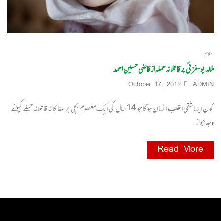
اسلام
ملالہ یوسفزئی پر قاتلانہ حملہ از قاضی حسین احمد
October 17, 2012
ADMIN
کون ایسا شقی القلب انسان ہوگا جو 14 سال کی ایک معصوم بچی پر سفاکانہ قاتلانہ حملے کیلئے
وجہ جواز
Read More