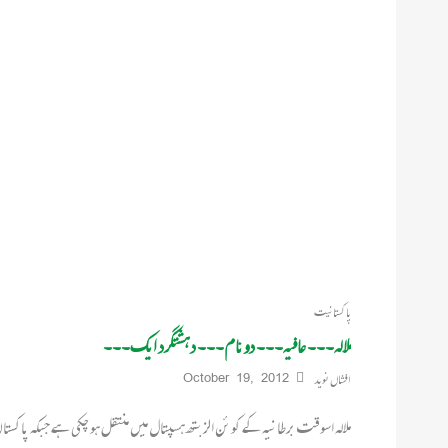
پاکستانیت
ملالہ۔۔۔ عافیہ۔۔۔ دو نام۔۔۔ دہشتگرد ایک۔۔۔
افشاں نوید
October 19, 2012
ملالہ اسوقت برطانیہ کے کوئن الزبتھ ہسپتال میں منتقل ہو چکی ہے جبکہ پاکستا