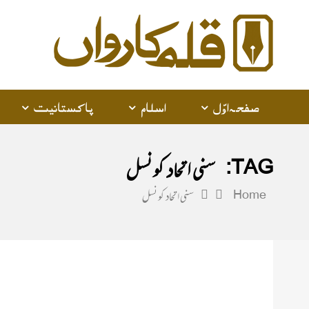
alam
arwan
صفحہ اوّل
اسلام
پاکستانیت
TAG:
سنی اتحاد کونسل
Home
سنی اتحاد کونسل