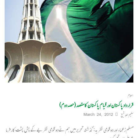
اسلام
قرار داد پاکستان اور قیام پاکستان کا مقصد (حصہ دوم)
سلیم اللہ شیخ
March 24, 2012
مسلم زعماء اور دوقومی نظریہ: گذشتہ تحریر میں ہم نے دو قومی نظریے کے پش پشت کارفرما