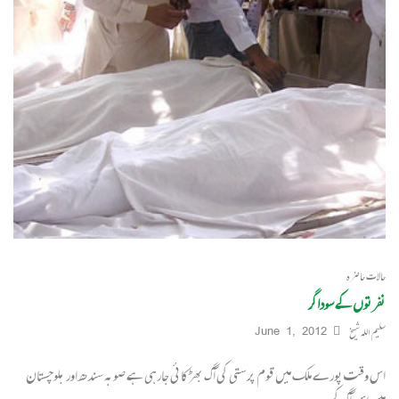
حالات حاضرہ
نفرتوں کے سوداگر
سلیم اللہ شیخ
June 1, 2012
اس وقت پورے ملک میں قوم پرستی کی آگ بھڑکائی جارہی ہے صوبہ سندھ اور بلوچستان