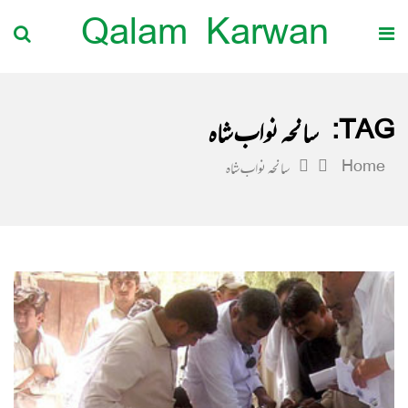
Qalam Karwan
TAG:
سانحہ نواب شاہ
Home
سانحہ نواب شاہ