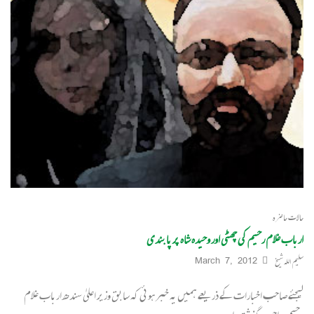
حالات حاضرہ
ارباب غلام رحیم کی چھٹی اور وحیدہ شاہ پر پابندی
سلیم اللہ شیخ
March 7, 2012
لیجئے صاحب اخبارات کے ذریعے ہمیں یہ خبر ہوئی کہ سابق وزیر اعلیٰ سندھ ارباب غلام