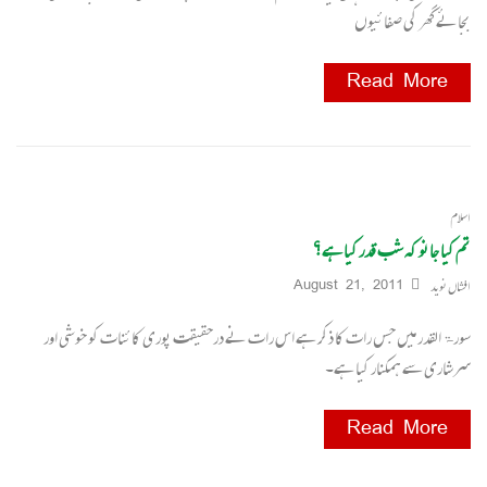
بجائے گھر کی صفائیوں
Read More
اسلام
تم کیا جانو کہ شب قدر کیا ہے؟
افشاں نوید
August 21, 2011
سورۃالقدر میں جس رات کا ذکر ہے اس رات نے درحقیقت پوری کائنات کو خوشی اور
سرشاری سے ہمکنار کیا ہے۔
Read More