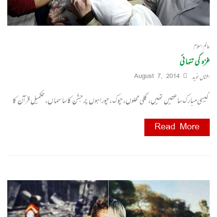
عالم اسلام
غزہ کی تنہائی
افشاں نوید
August 7, 2014
کیسی مبا رک ساعتیں تھیں، گلی محلوں، چوک ، چورا ہوں پر جشن کا سا سما ں، تکمیل قرآن کا
Read More