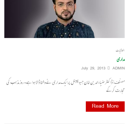
اخلاقیات
مداری
July 29, 2013
ADMIN
مصنّف: ڈاکٹر ضیاءالدین خان جیو چینل پر ایک مداری نے وختا ڈالا ہوا ہے۔ روز مذہب کی
تجارت کر کے
Read More