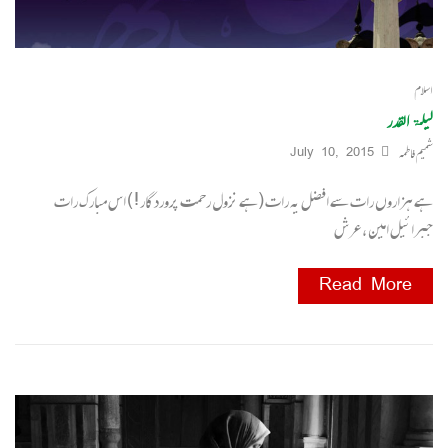
اسلام
لیلۃ القدر
شمیم فاطمہ
July 10, 2015
ہے ہزاروں رات سے افضل یہ رات (ہے نزول رحمت پروردگار ! ) اس مبارک رات
جبرائیل امین ، عرش
Read More