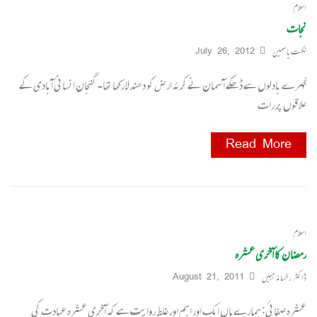
اسلام
نجات
نگہت یاسمین
July 26, 2012
گہرے بادلوں سے ڈھکے ا ٓسمان نے کرئہ ارض کو دھندلا رکھا تھا۔ گنجان انسانی آبادی کے
علاقوں پر رات
Read More
اسلام
رمضان کا آخری عشرہ
ڈاکٹر رخسانہ جبیں
August 21, 2011
عشرہ صفائی: ہمارے ہاں ایک اور اہم اور غلط روایت ہے کہ آخری عشرہ عبادت کی