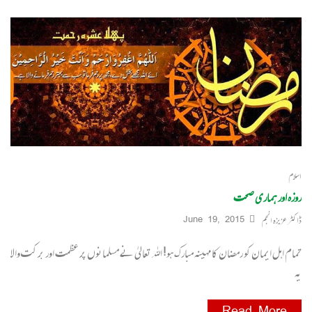
اسلام
روزہ اور ہماری صحت
ڈاکٹر عزیزہ انجم
June 19, 2015
تمام اہل ایمان کو رمضان کا مہینہ مبارک ہو! اﷲ تعالیٰ نے مسلمانوں پر عظمت اور بر کت والا
یہ