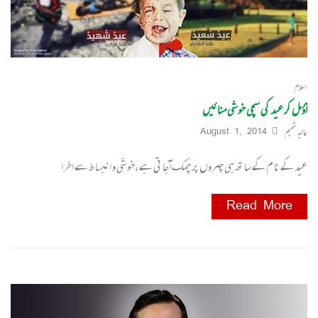
اسلام
آؤ مل کر عید کی سچی خوشی منائیں
عالیہ شمیم
August 1, 2014
عید کے نا م کے سا تھ ہی چہروں پر چمک آجا تی ہے ،خوشی و انبسا ط سے اطرا
Read More