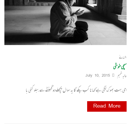
افسانے
سچی خوشی
عالیہ شمیم
July 10, 2015
امی بہت بھو ک لگی ہے کھانا کب پکے گا یہ سوا ل پچھلے دو گھنٹے سے ببلو کئی با
Read More