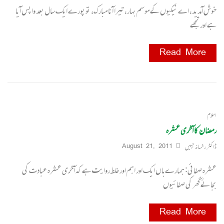
خوش آمدید، اے نیکیوں کے موسم بہار، تیرا آنا مبارک، تو پورے ایک سال بعد واپس آیا
ہے اور تجھے
Read More
اسلام
رمضان کا آخری عشرہ
ڈاکٹر رخسانہ جبیں
August 21, 2011
عشرہ صفائی: ہمارے ہاں ایک اور اہم اور غلط روایت ہے کہ آخری عشرہ عبادت کی
بجائے گھر کی صفائیوں
Read More