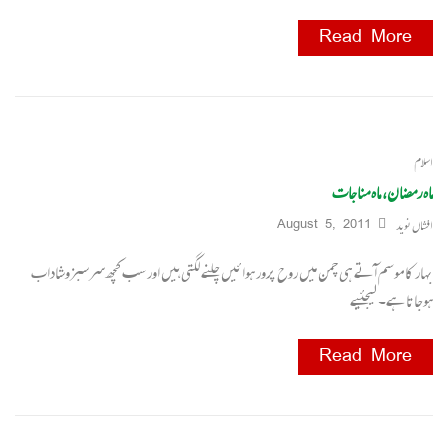
Read More
اسلام
ماہ رمضان، ماہ مناجات
افشاں نوید
August 5, 2011
بہار کا موسم آتے ہی چمن میں روح پرور ہوائیں چلنے لگتی ہیں اور سب کچھ سرسبزوشاداب
ہوجاتا ہے۔ لیجئیے
Read More