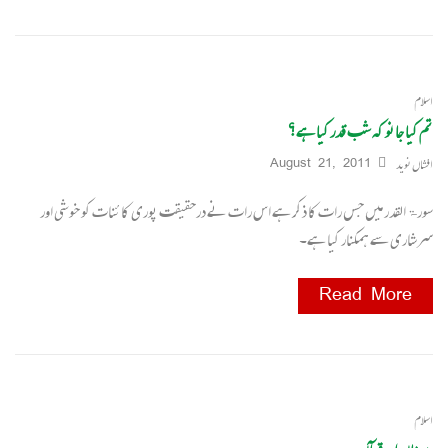
اسلام
تم کیا جانو کہ شب قدر کیا ہے؟
افشاں نوید
August 21, 2011
سورۃالقدر میں جس رات کا ذکر ہے اس رات نے درحقیقت پوری کائنات کو خوشی اور
سرشاری سے ہمکنار کیا ہے۔
Read More
اسلام