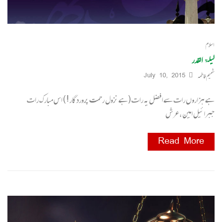
اسلام
لیلۃ القدر
شمیم فاطمہ
July 10, 2015
ہے ہزاروں رات سے افضل یہ رات (ہے نزول رحمت پروردگار ! ) اس مبارک رات
جبرائیل امین ، عرش
Read More