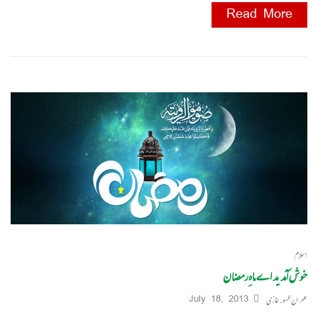
Read More
اسلام
خوش آمدید اے ماہِ رمضان
عمران ظہور غازی
July 18, 2013