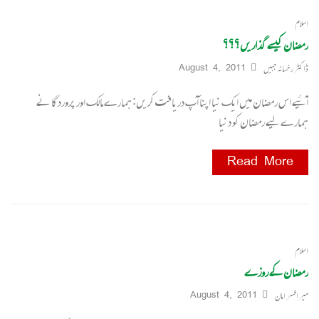
اسلام
رمضان کیسے گذاریں؟؟؟
ڈاکٹر رخسانہ جبیں
August 4, 2011
آئیے اس رمضان میں ایک نیا اپنا آپ دریافت کریں: ہمارے مالک اور پروردگا نے
ہمارے لیے رمضان کو دنیا
Read More
اسلام
رمضان کے روزے
میر افسر امان
August 4, 2011