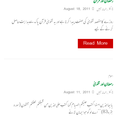
رمضان اور قرآن
ڈاکٹر رخسانہ جبیں
August 18, 2011
رو زے کا مقصد تقویٰ کی صفت پیدا کرنا ہے اوریہ تقویٰ قرآن پاک سے ہدایت حاصل
کرنے کے لیے
Read More
اسلام
رمضان اور تقویٰ
ڈاکٹر رخسانہ جبیں
August 11, 2011
یایھا الذین امنو اکتب علیکم الصیام کما کتب علی الذین من قبلکم لعلکم تتقون (سورہ
بقرہ83) ’’اے لوگو جو ایمان لائے