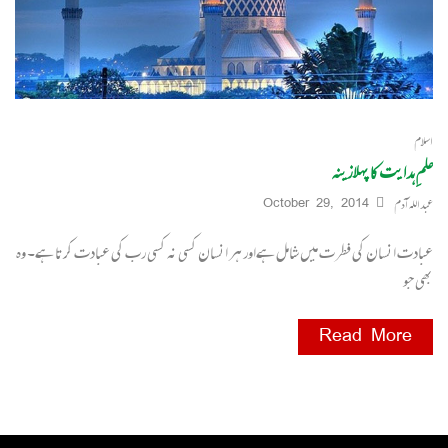
اسلام
علمِ ہدایت کا پہلا زینہ
عبداللہ آدم
October 29, 2014
عبادت انسان کی فطرت میں شامل ہےاور ہر انسان کسی نہ کسی رب کی عبادت کرتا ہے۔ وہ
بھی جو
Read More