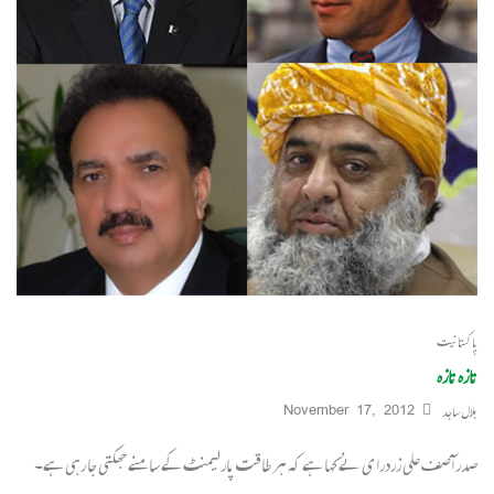
پاکستانیت
تازہ تازہ
بلال ساجد
November 17, 2012
صدر آصف علی زردرا ی نے کہا ہے کہ ہر طاقت پارلیمنٹ کے سامنے جھکتی جا رہی ہے۔