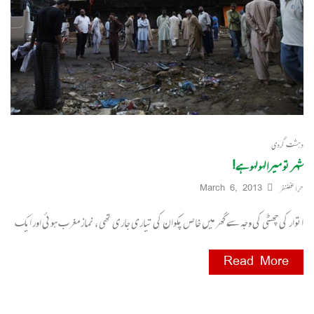
دہشت گردی
شہر تو میرا لہو لہو ہے!
حرا غضنفر
March 6, 2013
اتوار کی چھٹی کی وجہ سے گھر میں خاص پکوان کی تیاری جاری تھی ، نماز مغرب ہوئی اور ایک
Read More