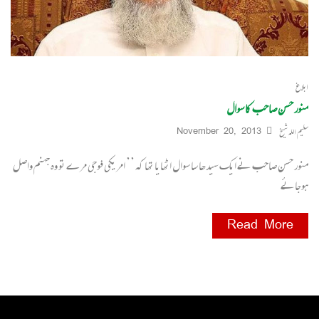
ابلاغ
منور حسن صاحب کا سوال
سلیم اللہ شیخ
November 20, 2013
منور حسن صاحب نے ایک سیدھا سا سوال اٹھایا تھا کہ ’’ امریکی فوجی مرے تو وہ جہنم واصل
ہوجائے
Read More