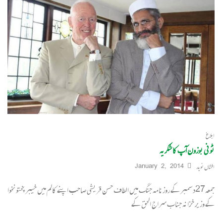
ابلاغ
ٹونی بوزون آپ کا شکریہ
افشاں نوید
January 2, 2014
جمعہ27دسمبر کے روزنامہ جنگ میں الطاف حسن قریشی صاحب اپنے کالم میں خیبرپختونخوا
کے وزیر خزانہ جناب سراج الحق کے