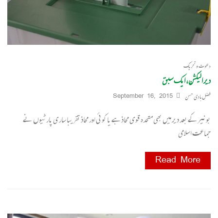
دعوت و تحریک
دیر الیکشن، ایک سبق
فضل ہادی حسن
September 16, 2015
بونیر کے بعد دیر میں بھی متحدہ قوی محاذ ہے یا کوئی اور محاذ تقریبا ساری پارٹیوں نے
جماعت اسلامی
Read More