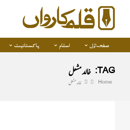
alam
arwan
صفحہ اوّل
اسلام
پاکستانیت
TAG:
خالد مشعل
Home
خالد مشعل