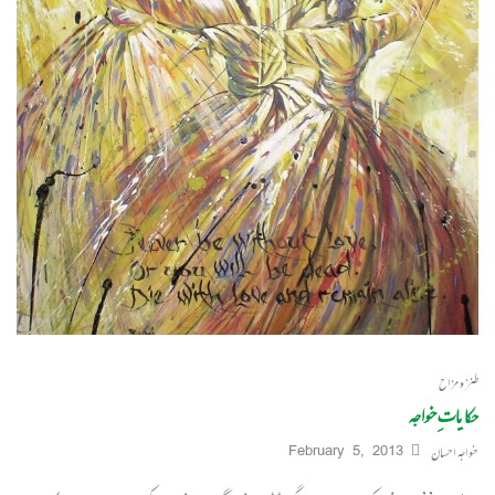
طنز و مزاح
حکایاتِ خواجہ
خواجہ احسان
February 5, 2013