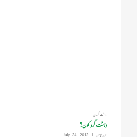
دہشت گردی
دہشت گرد کون؟
احمد شاہین
July 24, 2012