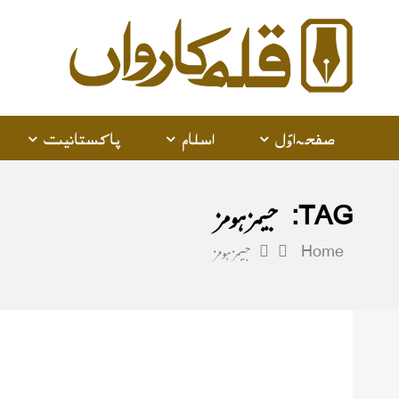
alam
arwan
صفحہ اوّل
اسلام
پاکستانیت
TAG:
جیمز ہومز
Home
جیمز ہومز