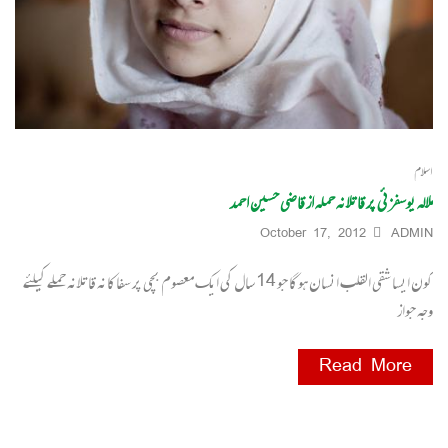
اسلام
ملالہ یوسفزئی پر قاتلانہ حملہ از قاضی حسین احمد
October 17, 2012
ADMIN
کون ایسا شقی القلب انسان ہوگا جو 14 سال کی ایک معصوم بچی پر سفاکانہ قاتلانہ حملے کیلئے
وجہ جواز
Read More