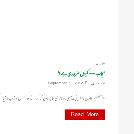
اخلاقیات
حجاب — کیوں ضروری ہے ؟
غلام اصغر ساجد
September 2, 2012
٤ستمبر کا دن ، مغربی مذہبی رواداری کا پردہ چاک کرتے ہوۓ اس مہذب دنیا کے خدوخال واضح کرتا ہے
Read More