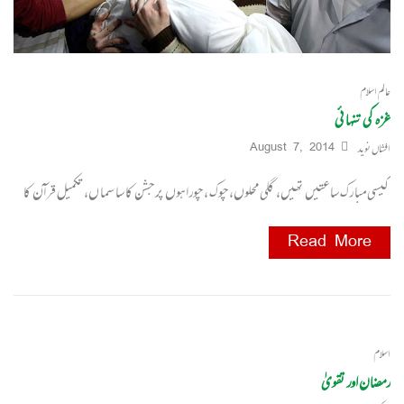
عالم اسلام
غزہ کی تنہائی
افشاں نوید
August 7, 2014
کیسی مبا رک ساعتیں تھیں، گلی محلوں، چوک ، چورا ہوں پر جشن کا سا سما ں، تکمیل قرآن کا
Read More
اسلام
رمضان اور تقویٰ