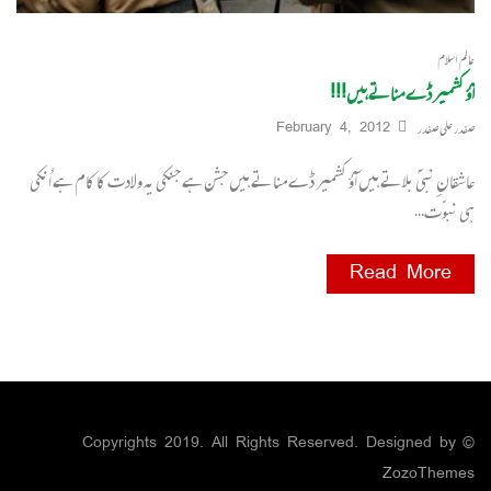
عالم اسلام
آؤ کشمیر ڈے مناتے ہیں!!!
صفدر علی صفدر
February 4, 2012
عاشقانِ نبیؐ بلاتے ہیں آؤ کشمیر ڈے مناتے ہیں جشن ہے جنکی یہ ولادت کا کام ہے اُنکی
ہی نبوّت…
Read More
© Copyrights 2019. All Rights Reserved. Designed by
ZozoThemes