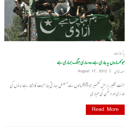
پاکستانیت
جو کہساروں پہ جاری ہے، وہ ساری جنگ ہماری ہے
احمد شاہین
August 17, 2012
جنت نظیر، ارض کشمیر جو 65سالوں سے مسلسل بھارتی جارحیت کا شکار ہے اپنوں کی
غداری اور دشمن کی عیاری
Read More