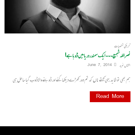
تحریکی شخصیات
نصراللہ شجیع۔۔۔ ایک سمندر دریا میں ڈوبا ہے!
افشاں نوید
June 7, 2014
ہم بھی تو شاید یہی کہتے ناں کہ تم دور کھڑے دیکھا کئے اور ڈوبنے والا ڈوب گیا ساحل ہی
Read More