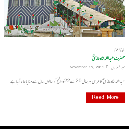
تاریخ اسلام
حضرت عبداللہ شاہ غازیؒ
میر افسر امان
November 18, 2011
عبداللہ شاہ غازی ؒ کا عرس ہر سال20 سے22 ذوا لحج کو سالوں سال سے منایا جا تا آرہا ہے
Read More