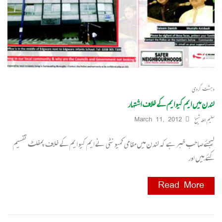
دہشت گردی
لندن میں ایم کیو ایم کے خلاف اشتہار
سلیم اللہ شیخ
March 11, 2012
لیجئے صاحب خبر ہے کہ لندن میں مقامی کمیونٹی نے ایم کیو ایم کے خلاف پمفلٹ تقسیم
کئے ہیں اور
Read More