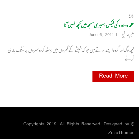
ابلاغ
متحدہ۔اور وکی لیکس : میری سمجھ میں کچھ نہیں آتا
سلیم اللہ شیخ
June 6, 2011
کچھ لوگ اور گروہ ایسے ہوتے ہیں جو کہ شیشے کے گھروں میں بیٹھ کر دوسروں پر سنگ باری
کرتے
Read More
© Copyrights 2019. All Rights Reserved. Designed by
ZozoThemes