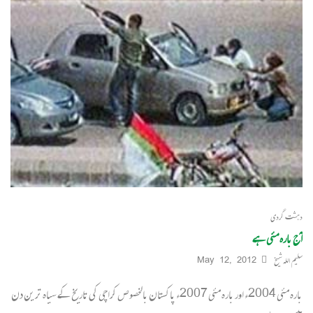
دہشت گردی
آج بارہ مئی ہے
سلیم اللہ شیخ
May 12, 2012
بارہ مئی 2004ء اور بارہ مئی 2007ء پاکستان بالخصوص کراچی کی تاریخ کے سیاہ ترین دن