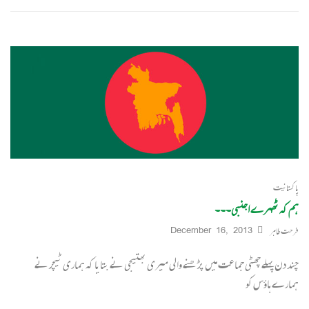
پاکستانیت
ہم کہ ٹھہرے اجنبی۔۔۔
فرحت طاہر
December 16, 2013
چند دن پہلے چھٹی جماعت میں پڑ ھنے والی میری بھتیجی نے بتایا کہ ہماری ٹیچر نے
ہمارے ہاؤس کو