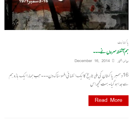
پاکستانیت
ہم آشفتہ سروں نے۔۔۔
صائمہ افتخار
December 16, 2014
16دسمبر پاکستان کی ملی تاریخ کاایک انتہائی افسوسناک دن۔۔۔ جب ہمارا ایک بازو ہم
سے جدا ہو گیا۔بہت کچھ اس
Read More