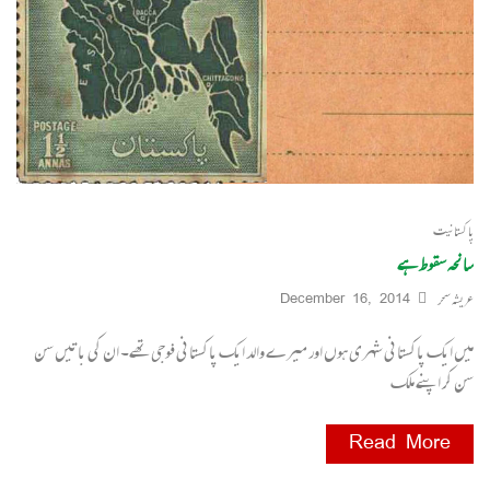
پاکستانیت
سانحہ سقوط ہے
عریشہ سحر
December 16, 2014
میں ایک پاکستانی شہری ہوں اور میرے والد ایک پاکستانی فوجی تھے۔ ان کی باتیں سن
سن کر اپنے ملک
Read More