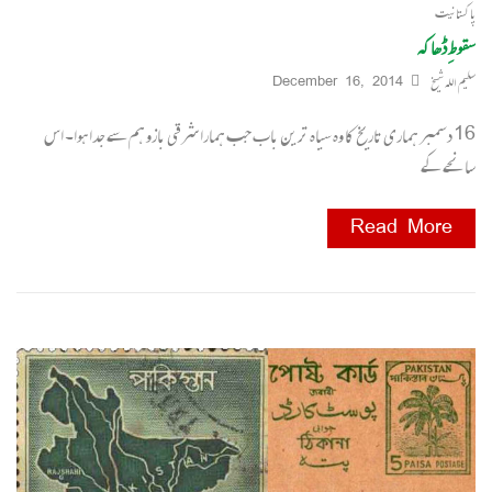
پاکستانیت
سقوطِ ڈھاکہ
سلیم اللہ شیخ
December 16, 2014
16 دسمبر ہماری تاریخ کا وہ سیاہ ترین باب جب ہمارا شرقی بازو ہم سے جدا ہوا۔ اس
سانحے کے
Read More