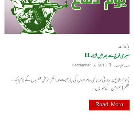
پاکستانیت
میری فوج سے بعد میں لڑنا..!!!
صفدر علی صفدر
September 6, 2013
(یومِ دفاع پر بھارتی اورعالمی سامراجوں کی جارحیت اور اُنکی خوش فہمیوں کے نام ایک
نظم) ہم امن کے خواہاں…
Read More