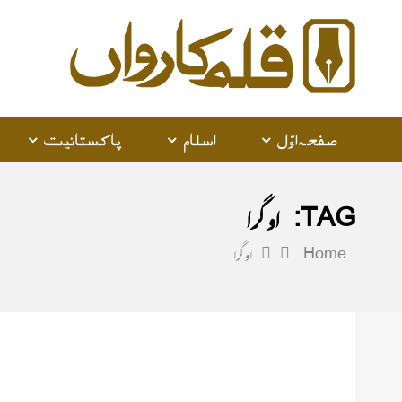
alam
arwan
صفحہ اوّل
اسلام
پاکستانیت
TAG:
اوگرا
Home
اوگرا