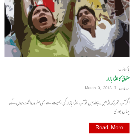
پاکستانیت
حقوق کا لنڈا بازار
اسد فاروق
March 3, 2013
اگر آپ تھرڈ ورلڈ میں رہتے ہیں تو آپ لنڈا بازار کی اہمیت سے بھی ضرورواقف ہوں گے،
یہاں پوری
Read More