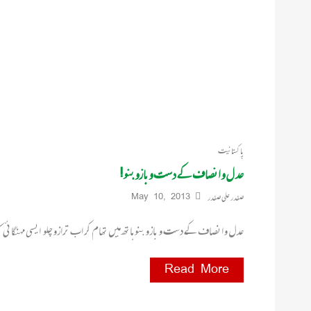
پاکستانیت
عدل و انصاف کے دست و بازو بنو!
صفدر علی صفدر
May 10, 2013
عدل و انصاف کے دست و بازو بنو ہاتھ میں تھام کر اب ترازو چلو ایسی مہنگائی ک
Read More