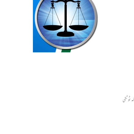
ہ ٹوٹتی