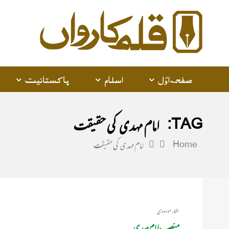
alam
arwan
صفحہ اوّل
اسلام
پاکستانیت
TAG:
امام مہدی کی حقیقت
Home
امام مہدی کی حقیقت
افکار مودودی
منصب امام مہدی