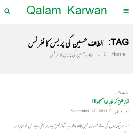
Qalam Karwan
TAG:
الطاف حسین کی پریس کانفرنس
Home
الطاف حسین کی پریس کانفرنس
حالات حاضرہ
آوازِ خلق کو نقّارِ خداسمجھو!!!
میر افسر امان
September 27, 2011
اے بیگناہوں کی بے قصور جانیں لینے والو اب آواز خلق بلند ہو چکی ہے اس کو نقارِا خدا