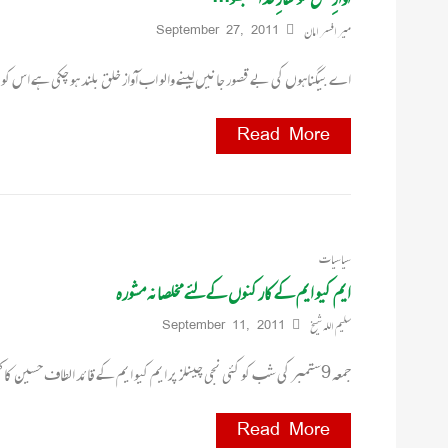
میر افسر امان
September 27, 2011
اے بیگناہوں کی بے قصور جانیں لینے والو اب آواز خلق بلند ہو چکی ہے اس کو نقا
Read More
سیاسیات
ایم کیو ایم کے کارکنوں کے لئے مخلصانہ مشورہ
سلیم اللہ شیخ
September 11, 2011
جمعہ 9ستمبر کی شب کو کئی نجی چینلز پر ایم کیو ایم کے قائد الطاف حسین کا کم و بیش
Read More