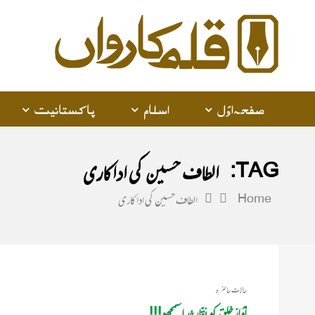
alam
arwan
صفحہ اوّل
اسلام
پاکستانیت
TAG:
الطاف حسین کی اداکاری
Home
الطاف حسین کی اداکاری
حالات حاضرہ
آوازِ خلق کو نقّارِ خداسمجھو!!!