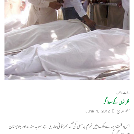
حالات حاضرہ
نفرتوں کے سوداگر
سلیم اللہ شیخ
June 1, 2012
اس وقت پورے ملک میں قوم پرستی کی آگ بھڑکائی جارہی ہے صوبہ سندھ اور بلوچستان