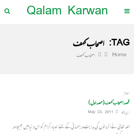
Qalam Karwan
TAG:
اصحاب کہف
Home
اصحاب کہف
اسلام
قصہ اصحاب کہف (حصہ اول )
ابن ذکاء
May 23, 2011
اللہ تعالیٰ نے انسانوں کی ہدایت و رہنمائی کے لئے انبیاء کرام کو اس دنیا میں بھیجا اور