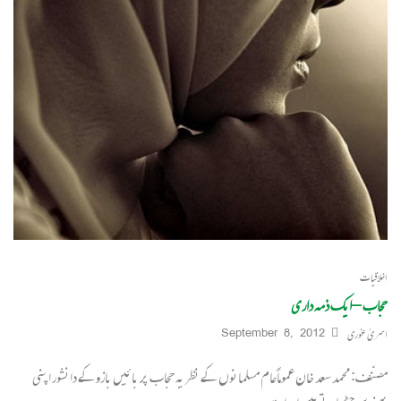
اخلاقیات
حجاب – ایک ذمہ داری
اسریٰ غوری
September 8, 2012
مصنّف: محمد سعد خان عموماًعام مسلمانوں کے نظریہ حجاب پر بائیں بازو کے دانشور اپنی