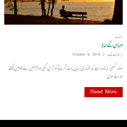
افسانے
احساس کے انداز
نیر کاشف ملک
October 9, 2014
سنو، کبھی ایسا ہوا ہے کہ تمہاری زبان بات کرنے کو ترس گئی ہو؟؟ میں نے خلامیں تکتے
ہوئے سوال
Read More