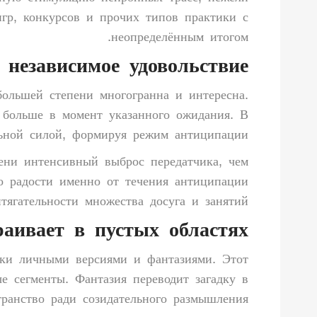
игр, конкурсов и прочих типов практики с
неопределённым итогом.
независимое удовольствие
большей степени многогранна и интересна.
 больше в момент указанного ожидания. В
ьной силой, формируя режим антиципации.
ени интенсивный выброс передатчика, чем
го радости именно от течения антиципации
тягательности множества досуга и занятий.
раивает в пустых областях
уски личными версиями и фантазиями. Этот
е сегменты. Фантазия переводит загадку в
транство ради созидательного размышления.