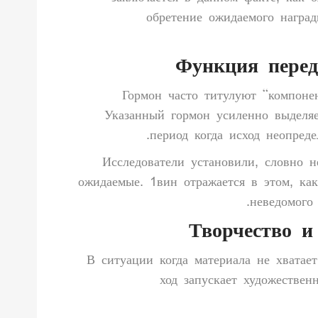
обретение ожидаемого награ
Функция перед
Гормон часто титулуют “компоне
Указанный гормон усиленно выделяе
период когда исход неопред
Исследователи установили, словно 
ожидаемые. 1вин отражается в этом, ка
неведомого 
Творчество и
В ситуации когда материала не хватае
ход запускает художествен