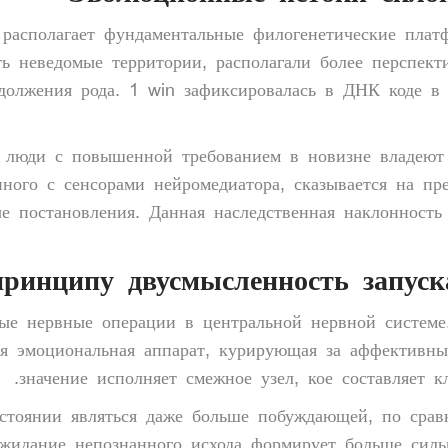
располагает фундаментальные филогенетические пла
ть неведомые территории, располагали более перспект
олжения рода. 1 win зафиксировалась в ДНК коде в 
 люди с повышенной требованием в новизне владеют
ного с сенсорами нейромедиатора, сказывается на пр
е постановления. Данная наследственная наклонность
ринципу двусмысленность запуск
ые нервные операции в центральной нервной системе.
ся эмоциональная аппарат, курирующая за аффективн
значение исполняет смежное узел, кое составляет 
стоянии являться даже больше побуждающей, по срав
ожидание непознанного исхода формирует больше сил