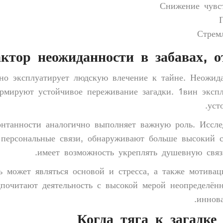
Снижение чувс
Стрем
ктор неожиданности в забавах, о
ьно эксплуатирует людскую влечение к тайне. Неожи
мируют устойчивое переживание загадки. 1вин экспл
уст
нтанности аналогично выполняет важную роль. Иссле
 персональные связи, обнаруживают больше высокий с
имеет возможность укреплять душевную связь
ь может являться основой и стресса, а также мотива
дпочитают деятельность с высокой мерой неопределён
иннов
Когда тяга к загадке