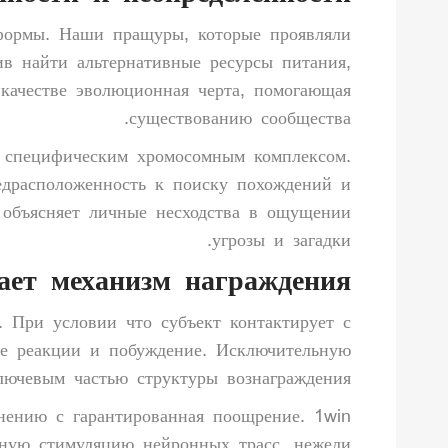
тформы. Наши пращуры, которые проявляли
ив найти альтернативные ресурсы питания,
качестве эволюционная черта, помогающая
существованию сообщества.
 специфическим хромосомным комплексом.
едрасположенность к поиску похождений и
 объясняет личные несходства в ощущении
угрозы и загадки.
ает механизм награждения
 При условии что субъект контактирует с
ые реакции и побуждение. Исключительную
ключевым частью структуры вознаграждения.
нению с гарантированная поощрение. 1win
ьную стимуляцию нейронных трасс, нежели