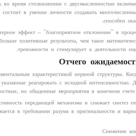
 во время столкновении с двусмысленностью включаю
n состоит в умении личности создавать многочисленн
способен ок
терное эффект – “благоприятное отклонение” в проце
ольше позитивные результаты, чем такое математичес
тревожности и стимулирует к деятельности ещ
Отчего ожидаемост
аментальным характеристикой нервной структуры. Ког
а указанные реагировать с исходной интенсивностью.
достные, но обыденные мероприятия в конечном счете
ктивность передающей механизма и снижает синтез пе
жается в требовании разума в оригинальности и вари
Снижение кон