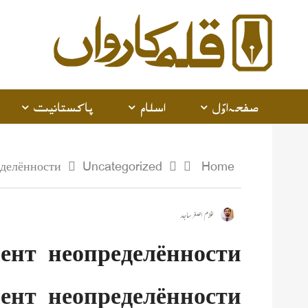
صفحہ اوّل
اسلام
پاکستانیت
делённости
Uncategorized
Home
غلام اصغر ساجد
ент неопределённости
ент неопределённости