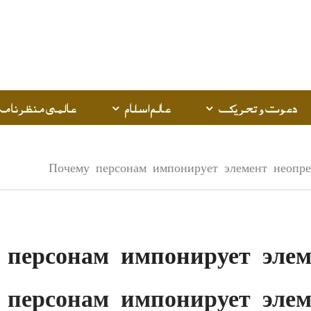
دعوت و تحریک
عالم اسلام
عالمی منظرنامہ
Почему персонам импонирует элемент неопре
 персонам импонирует элем
 персонам импонирует элем