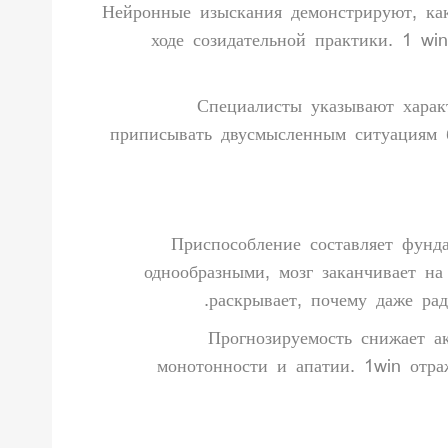
Нейронные изыскания демонстрируют, как
ходе созидательной практики. 1 wi
Специалисты указывают харак
приписывать двусмысленным ситуациям б
Приспособление составляет фунд
однообразными, мозг заканчивает н
раскрывает, почему даже ра
Прогнозируемость снижает а
монотонности и апатии. 1win отра