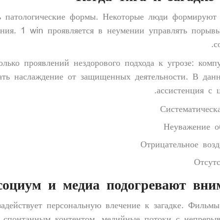
ть патологические формы. Некоторые люди формируют 
ния. 1 win проявляется в неумении управлять порыв
с
олько проявлений нездорового подхода к угрозе: комп
вать наслаждение от защищенных деятельности. В да
ассистенция с 
Систематическ
Неуважение о
Отрицательное возд
Отсут
оциум и медиа подогревают вним
задействует персональную влечение к загадке. Фильм