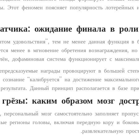
ды. Этот феномен поясняет популярность лотерейных 
атчика: ожидание финала в роли 
нтом удовольствия”, тем не менее данная функция в 
тся менее в мгновение обретения вознаграждения, но
елён, дофаминовая система функционирует с максимал
непредсказуемые награды провоцируют в большей степ
к сознание “калибруется” на достижение максимально
результата. Данный принцип располагается в базе при
 грёзы: каким образом мозг дост
т, персональный мозг самостоятельно заполняет проп
ные регионы головы, включая передную кору и боковы
развлекательную прос