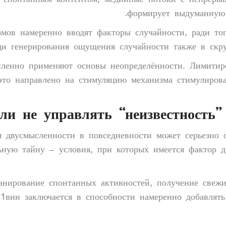
 спонтанным контентом, медийные потоки с непреры
формирует выдуманную 
мов намеренно вводят факторы случайности, ради тог
ди генерирования ощущения случайности также в скру
ленно применяют основы неопределённости. Лимитир
 это направлено на стимуляцию механизма стимулиров
и не управлять “неизвестность”
 двусмысленности в повседневности может серьезно 
ьную тайну – условия, при которых имеется фактор д
анирование спонтанных активностей, получение свежи
 1вин заключается в способности намеренно добавлят