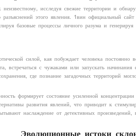
 к неизвестному, исследуя свежие территории и обна
о разъяснений этого явления.
1вин официальный сайт
улируя базовые процессы личного разума и генерируя
нотической силой, кая побуждает человека постоянно 
ста, встречаться с чужаками или запускать начинания
сохранения, где познание загадочных территорий могл
нность формирует состояние усиленной концентрации 
ьтернативы развития явлений, что приводит к стимул
пытывают наслаждение от детективных произведений, 
Эволюционные истоки склон