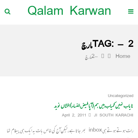
Qalam Karwan
– 2مارچ
TAG:
Home
– 2مارچ
Uncategorized
نایاب نہیں کمیاب ہیں ہم (آپا فیض النساء) افشاں نوید
April 2, 2011
JI SOUTH KARACHI
رات ہوتے ہوتے ہی inbox بھر جاتا ہے ،لیکن آج کی خاص بات یہ ایک ہی پیغام تھا