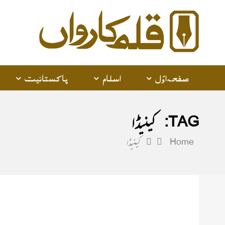
alam
arwan
صفحہ اوّل
اسلام
پاکستانیت
TAG:
کینیڈا
Home
کینیڈا