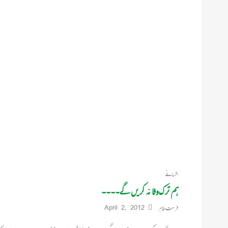
افسانے
ہم ترک وفا نہ کریں گے۔۔۔۔
فرحت طاہر
April 2, 2012