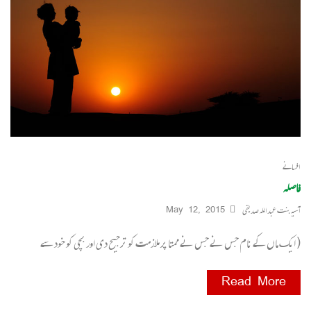
افسانے
فاصلہ
آسیہ بنت عبداللہ صدیقی
May 12, 2015
( ایک ماں کے نام جس نے جس نے ممتا پر ملازمت کو ترجیح دی اور بچی کو خود سے
Read More