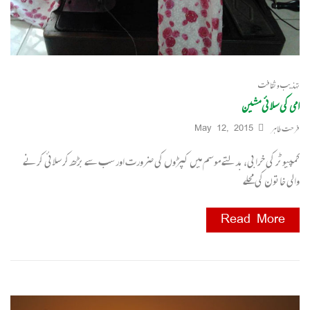
تہذیب و ثقافت
امی کی سلائی مشین
فرحت طاہر
May 12, 2015
کمپیوٹر کی خرابی، بدلتے موسم میں کپڑوں کی ضرورت اور سب سے بڑھ کر سلائی کرنے
والی خاتون کی محلے
Read More